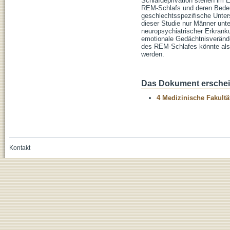
Schlafdeprivation stehen im E
REM-Schlafs und deren Bedeut
geschlechtsspezifische Unter
dieser Studie nur Männer unt
neuropsychiatrischer Erkran
emotionale Gedächtnisverände
des REM-Schlafes könnte als
werden.
Das Dokument erschein
4 Medizinische Fakultä
Kontakt