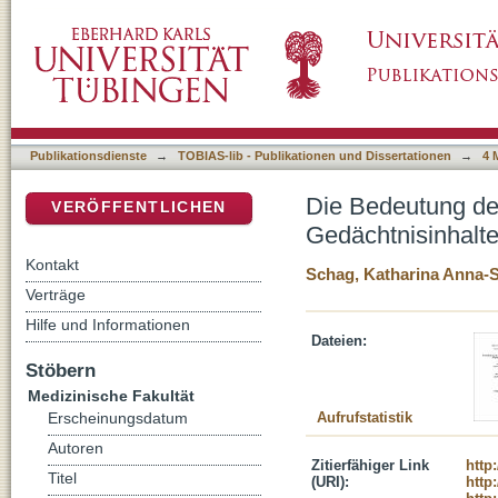
Die Bedeutung des REM-Schlafs für die Kons
DSpace Repositorium (Manakin basiert)
Publikationsdienste
→
TOBIAS-lib - Publikationen und Dissertationen
→
4 
Die Bedeutung de
VERÖFFENTLICHEN
Gedächtnisinhalt
Kontakt
Schag, Katharina Anna-
Verträge
Hilfe und Informationen
Dateien:
Stöbern
Medizinische Fakultät
Aufrufstatistik
Erscheinungsdatum
Autoren
Zitierfähiger Link
http
Titel
(URI):
http