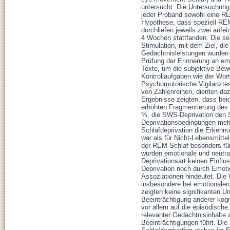
untersucht. Die Untersuchung
jeder Proband sowohl eine RE
Hypothese, dass speziell REM
durchliefen jeweils zwei auf
4 Wochen stattfanden. Die se
Stimulation, mit dem Ziel, di
Gedächtnisleistungen wurden
Prüfung der Erinnerung an emo
Texte, um die subjektive Bew
Kontrollaufgaben wie der Wort
Psychomotorische Vigilanztes
von Zahlenreihen, dienten daz
Ergebnisse zeigten, dass beid
erhöhten Fragmentierung des 
%, die SWS-Deprivation den S
Deprivationsbedingungen mehr
Schlafdeprivation die Erkennun
war als für Nicht-Lebensmittel
der REM-Schlaf besonders für 
wurden emotionale und neutral
Deprivationsart keinen Einfl
Deprivation noch durch Emotio
Assoziationen hindeutet. Die
insbesondere bei emotionalen 
zeigten keine signifikanten U
Beeinträchtigung anderer kogn
vor allem auf die episodisch
relevanter Gedächtnisinhalte
Beeinträchtigungen führt. Die