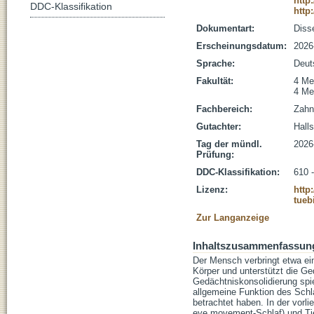
http
DDC-Klassifikation
http
Dokumentart:
Disse
Erscheinungsdatum:
2026
Sprache:
Deut
Fakultät:
4 Me
4 Me
Fachbereich:
Zahn
Gutachter:
Hall
Tag der mündl.
2026
Prüfung:
DDC-Klassifikation:
610 
Lizenz:
http
tueb
Zur Langanzeige
Inhaltszusammenfassun
Der Mensch verbringt etwa ein
Körper und unterstützt die Ge
Gedächtniskonsolidierung spiel
allgemeine Funktion des Schla
betrachtet haben. In der vorl
eye movement-Schlaf) und Tie