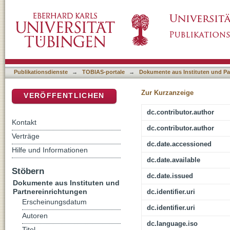
Die Kontroverse um die fiducia im Horizont 
DSpace Repositorium (Manakin basiert)
Publikationsdienste
→
TOBIAS-portale
→
Dokumente aus Instituten und Pa
Zur Kurzanzeige
VERÖFFENTLICHEN
dc.contributor.author
Kontakt
dc.contributor.author
Verträge
dc.date.accessioned
Hilfe und Informationen
dc.date.available
Stöbern
dc.date.issued
Dokumente aus Instituten und
Partnereinrichtungen
dc.identifier.uri
Erscheinungsdatum
dc.identifier.uri
Autoren
dc.language.iso
Titel