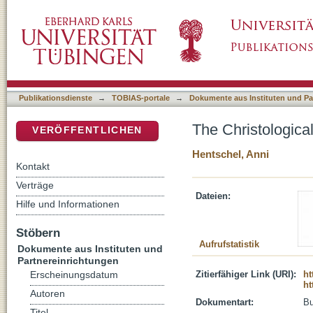
The Christological Reception of Psalms in 
DSpace Repositorium (Manakin basiert)
Publikationsdienste
→
TOBIAS-portale
→
Dokumente aus Instituten und Pa
The Christologica
VERÖFFENTLICHEN
Hentschel, Anni
Kontakt
Verträge
Dateien:
Hilfe und Informationen
Stöbern
Aufrufstatistik
Dokumente aus Instituten und
Partnereinrichtungen
Zitierfähiger Link (URI):
ht
Erscheinungsdatum
ht
Autoren
Dokumentart:
B
Titel