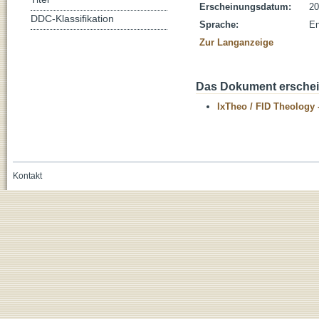
Erscheinungsdatum:
20
DDC-Klassifikation
Sprache:
En
Zur Langanzeige
Das Dokument erschein
IxTheo / FID Theology 
Kontakt