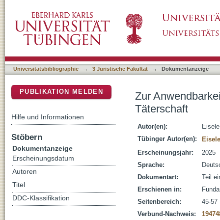
Zur Anwendbarkeit von § 30 Abs. 1 StGB auf 
DSpace Repositorium (Manakin basiert)
Universitätsbibliographie
→
3 Juristische Fakultät
→
Dokumentanzeige
PUBLIKATION MELDEN
Zur Anwendbarkeit
Täterschaft
Hilfe und Informationen
Autor(en):
Eisele
Stöbern
Tübinger Autor(en):
Eisele
Dokumentanzeige
Erscheinungsjahr:
2025
Erscheinungsdatum
Sprache:
Deuts
Autoren
Dokumentart:
Teil e
Titel
Erschienen in:
Funda
DDC-Klassifikation
Seitenbereich:
45-57
Verbund-Nachweis:
19474