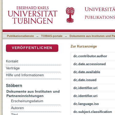
Selbstgerechtigkeit vor Gott oder Gnade? 
DSpace Repositorium (Manakin basiert)
7,14-25)
Publikationsdienste
→
TOBIAS-portale
→
Dokumente aus Instituten und Pa
Zur Kurzanzeige
VERÖFFENTLICHEN
dc.contributor.author
Kontakt
dc.date.accessioned
Verträge
dc.date.available
Hilfe und Informationen
dc.date.issued
Stöbern
dc.identifier.uri
Dokumente aus Instituten und
Partnereinrichtungen
dc.identifier.uri
Erscheinungsdatum
dc.language.iso
Autoren
dc.subject.classification
Titel