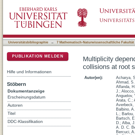
Multiplicity dependence of ϒ production at for
DSpace Repositorium (Manakin basiert)
Universitätsbibliographie
→
7 Mathematisch-Naturwissenschaftliche Fakultät
PUBLIKATION MELDEN
Multiplicity depen
collisions at root
Hilfe und Informationen
Autor(en):
Acharya, S
Ahmad, S.
Stöbern
Alfanda, H
Dokumentanzeige
J.
;
Alocco,
Anguelov, 
Erscheinungsdatum
Arata, C.
;
Averbeck,
Autoren
Balbino, A.
Titel
L.
;
Barlou,
Bartsch, E
DDC-Klassifikation
D.
;
Alba, J
A. D. C. Be
Bercuci, A