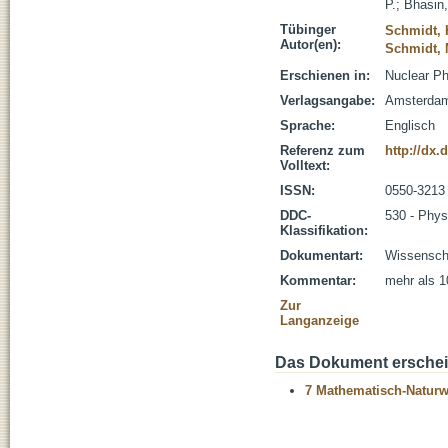
P.
;
Bhasin,
Tübinger
Schmidt, 
Autor(en):
Schmidt, 
Erschienen in:
Nuclear Ph
Verlagsangabe:
Amsterdam 
Sprache:
Englisch
Referenz zum
http://dx.
Volltext:
ISSN:
0550-3213
DDC-
530 - Phys
Klassifikation:
Dokumentart:
Wissenscha
Kommentar:
mehr als 1
Zur
Langanzeige
Das Dokument erschein
7 Mathematisch-Naturwi