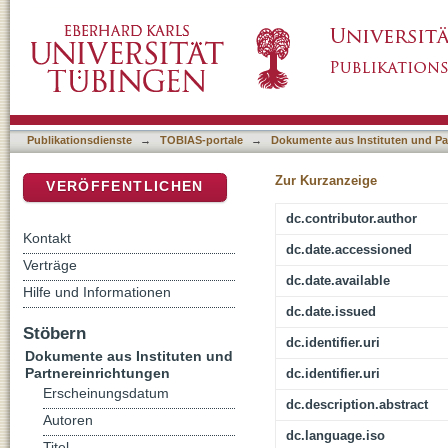
Kierkegaards Sprung : systematische und r
DSpace Repositorium (Manakin basiert)
Publikationsdienste
→
TOBIAS-portale
→
Dokumente aus Instituten und Pa
Zur Kurzanzeige
VERÖFFENTLICHEN
dc.contributor.author
Kontakt
dc.date.accessioned
Verträge
dc.date.available
Hilfe und Informationen
dc.date.issued
Stöbern
dc.identifier.uri
Dokumente aus Instituten und
Partnereinrichtungen
dc.identifier.uri
Erscheinungsdatum
dc.description.abstract
Autoren
dc.language.iso
Titel