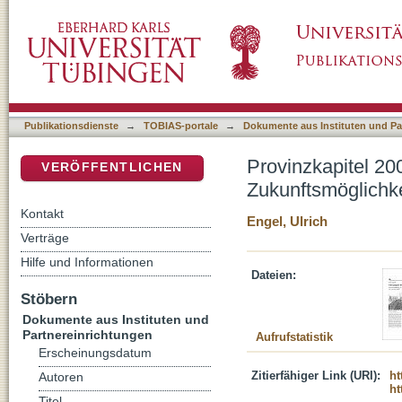
Provinzkapitel 2000 : kritische Erinnerung un
DSpace Repositorium (Manakin basiert)
Publikationsdienste
→
TOBIAS-portale
→
Dokumente aus Instituten und Pa
Provinzkapitel 200
VERÖFFENTLICHEN
Zukunftsmöglichk
Kontakt
Engel, Ulrich
Verträge
Hilfe und Informationen
Dateien:
Stöbern
Dokumente aus Instituten und
Partnereinrichtungen
Aufrufstatistik
Erscheinungsdatum
Zitierfähiger Link (URI):
ht
Autoren
ht
Titel