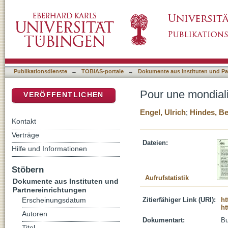
Pour une mondialisation de la solidarité
DSpace Repositorium (Manakin basiert)
Publikationsdienste
→
TOBIAS-portale
→
Dokumente aus Instituten und Pa
Pour une mondialis
VERÖFFENTLICHEN
Engel, Ulrich
;
Hindes, Be
Kontakt
Verträge
Dateien:
Hilfe und Informationen
Stöbern
Aufrufstatistik
Dokumente aus Instituten und
Partnereinrichtungen
Zitierfähiger Link (URI):
ht
Erscheinungsdatum
ht
Autoren
Dokumentart:
B
Titel