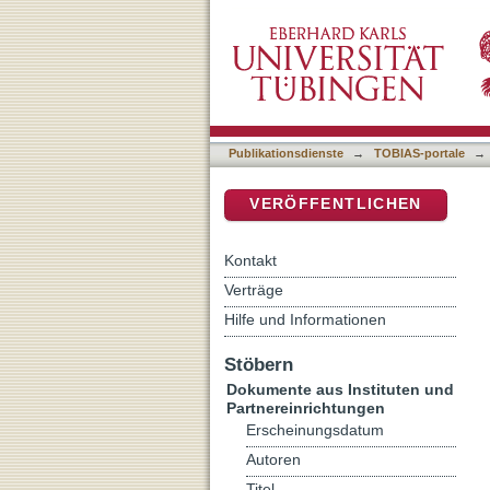
Du aber, geh in deine Kam
DSpace Repositorium (Manakin b
zwischen Öffentlichem un
Publikationsdienste
→
TOBIAS-portale
→
VERÖFFENTLICHEN
Kontakt
Verträge
Hilfe und Informationen
Stöbern
Dokumente aus Instituten und
Partnereinrichtungen
Erscheinungsdatum
Autoren
Titel