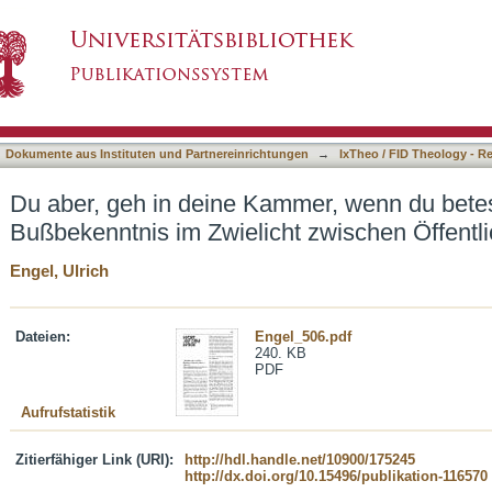
mer, wenn du betest ... : Gebet und Bußbekenn
asiert)
d Privatem
Dokumente aus Instituten und Partnereinrichtungen
→
IxTheo / FID Theology - R
Du aber, geh in deine Kammer, wenn du betest
Bußbekenntnis im Zwielicht zwischen Öffent
Engel, Ulrich
Dateien:
Engel_506.pdf
240. KB
PDF
Aufrufstatistik
Zitierfähiger Link (URI):
http://hdl.handle.net/10900/175245
http://dx.doi.org/10.15496/publikation-116570