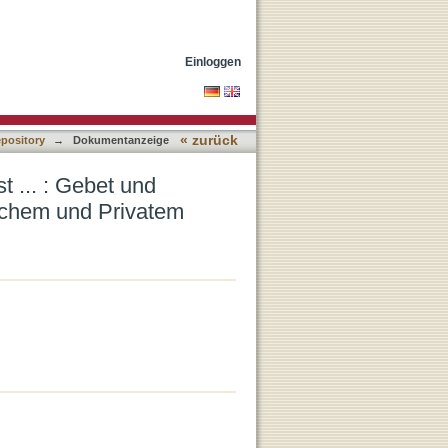
tnis im Zwielicht
Einloggen
« zurück
epository
→
Dokumentanzeige
 ... : Gebet und
lichem und Privatem