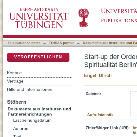
Start-up der Orden nimmt Fahrt auf : der "Cam
DSpace Repositorium (Manakin basiert)
gegründet
Publikationsdienste
→
TOBIAS-portale
→
Dokumente aus Instituten und Pa
Start-up der Orde
VERÖFFENTLICHEN
Spiritualität Berli
Kontakt
Engel, Ulrich
Verträge
Hilfe und Informationen
Dateien:
Stöbern
Dokumente aus Instituten und
Partnereinrichtungen
Aufrufstatistik
Erscheinungsdatum
Zitierfähiger Link (URI):
ht
Autoren
ht
Titel