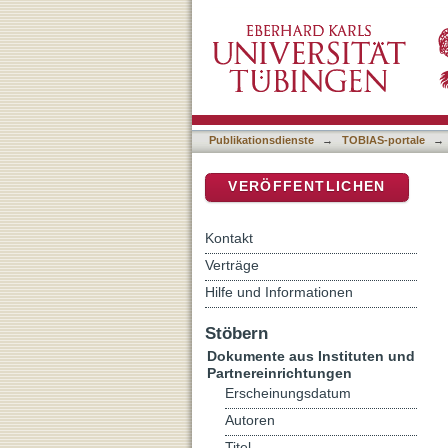
Wir lernen das Eigene bes
DSpace Repositorium (Manakin b
Publikationsdienste
→
TOBIAS-portale
→
VERÖFFENTLICHEN
Kontakt
Verträge
Hilfe und Informationen
Stöbern
Dokumente aus Instituten und
Partnereinrichtungen
Erscheinungsdatum
Autoren
Titel