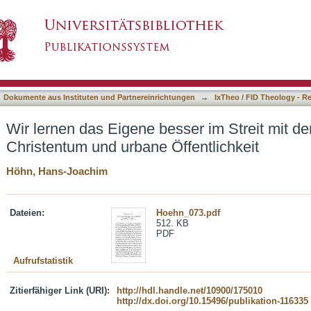
ser im Streit mit dem Fremden : Christentum u
asiert)
Dokumente aus Instituten und Partnereinrichtungen
→
IxTheo / FID Theology - R
Wir lernen das Eigene besser im Streit mit d
Christentum und urbane Öffentlichkeit
Höhn, Hans-Joachim
Dateien:
Hoehn_073.pdf
512. KB
PDF
Aufrufstatistik
Zitierfähiger Link (URI):
http://hdl.handle.net/10900/175010
http://dx.doi.org/10.15496/publikation-116335