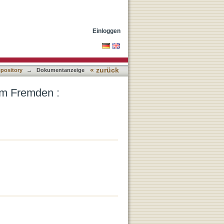
nd urbane Öffentlichkeit
Einloggen
« zurück
epository
→
Dokumentanzeige
em Fremden :