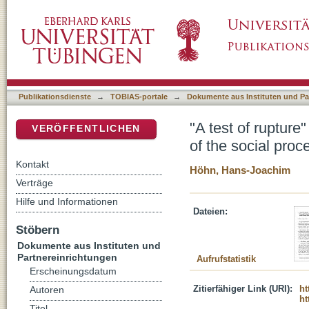
"A test of rupture" - will it hold? : European C
DSpace Repositorium (Manakin basiert)
modernisation (thesis paper)
Publikationsdienste
→
TOBIAS-portale
→
Dokumente aus Instituten und Pa
"A test of rupture"
VERÖFFENTLICHEN
of the social proc
Kontakt
Höhn, Hans-Joachim
Verträge
Hilfe und Informationen
Dateien:
Stöbern
Dokumente aus Instituten und
Partnereinrichtungen
Aufrufstatistik
Erscheinungsdatum
Zitierfähiger Link (URI):
ht
Autoren
ht
Titel