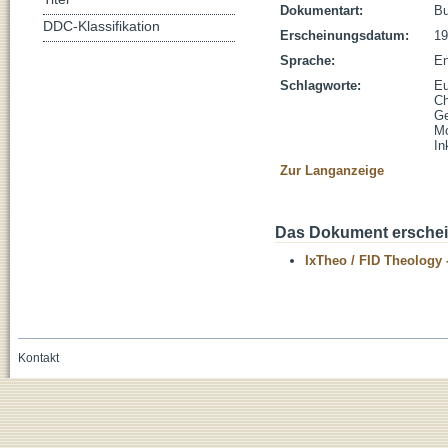
Dokumentart:
B
DDC-Klassifikation
Erscheinungsdatum:
19
Sprache:
En
Schlagworte:
Eu
Ch
Ge
Mo
In
Zur Langanzeige
Das Dokument erschein
IxTheo / FID Theology 
Kontakt