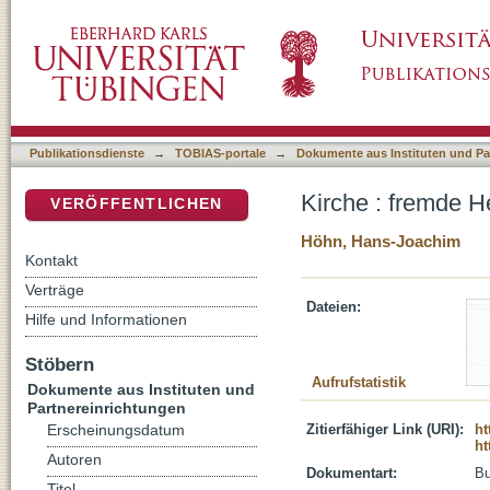
Kirche : fremde Heimat?
DSpace Repositorium (Manakin basiert)
Publikationsdienste
→
TOBIAS-portale
→
Dokumente aus Instituten und Pa
Kirche : fremde H
VERÖFFENTLICHEN
Höhn, Hans-Joachim
Kontakt
Verträge
Dateien:
Hilfe und Informationen
Stöbern
Aufrufstatistik
Dokumente aus Instituten und
Partnereinrichtungen
Zitierfähiger Link (URI):
ht
Erscheinungsdatum
ht
Autoren
Dokumentart:
B
Titel