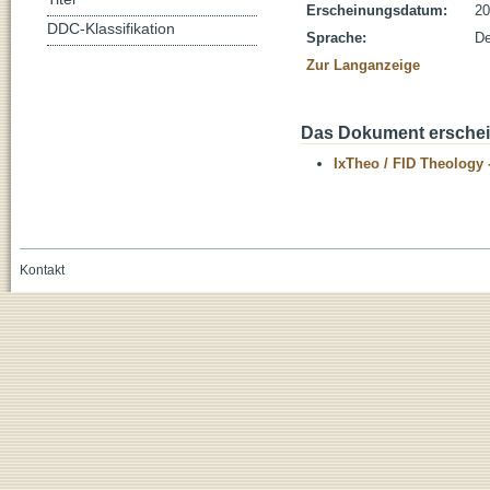
Erscheinungsdatum:
20
DDC-Klassifikation
Sprache:
De
Zur Langanzeige
Das Dokument erschein
IxTheo / FID Theology 
Kontakt