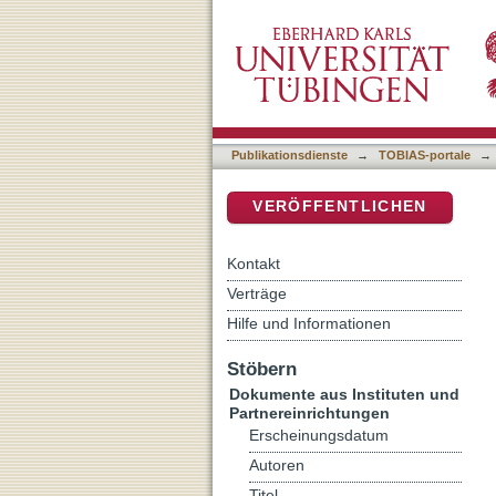
"Macht euch das Klima unt
DSpace Repositorium (Manakin b
Publikationsdienste
→
TOBIAS-portale
→
VERÖFFENTLICHEN
Kontakt
Verträge
Hilfe und Informationen
Stöbern
Dokumente aus Instituten und
Partnereinrichtungen
Erscheinungsdatum
Autoren
Titel