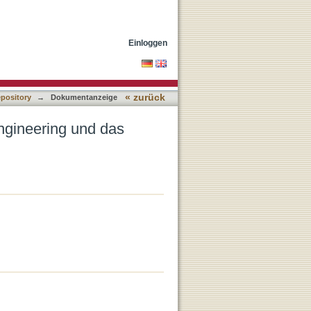
che
Einloggen
« zurück
epository
→
Dokumentanzeige
ngineering und das