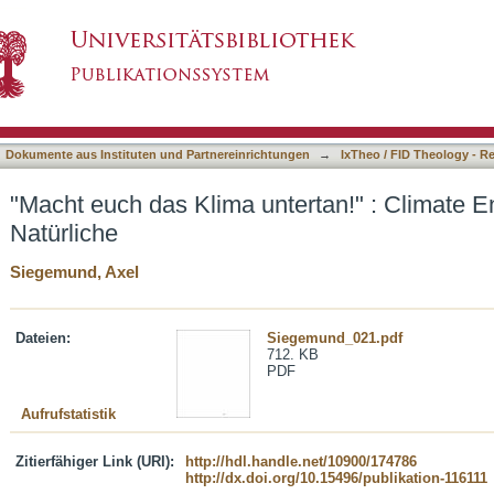
ertan!" : Climate Engineering und das Natürli
asiert)
Dokumente aus Instituten und Partnereinrichtungen
→
IxTheo / FID Theology - R
"Macht euch das Klima untertan!" : Climate E
Natürliche
Siegemund, Axel
Dateien:
Siegemund_021.pdf
712. KB
PDF
Aufrufstatistik
Zitierfähiger Link (URI):
http://hdl.handle.net/10900/174786
http://dx.doi.org/10.15496/publikation-116111