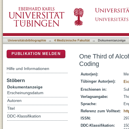
One Third of Alcohol Use Disorder Diagnose
DSpace Repositorium (Manakin basiert)
Universitätsbibliographie
→
4 Medizinische Fakultät
→
Dokumentanzeige
PUBLIKATION MELDEN
One Third of Alc
Coding
Hilfe und Informationen
Autor(en):
Mer
Stöbern
Tübinger Autor(en):
Eic
Dokumentanzeige
Erschienen in:
Sub
Erscheinungsdatum
Verlagsangabe:
Tho
Autoren
Sprache:
Eng
Titel
Referenz zum Volltext:
htt
DDC-Klassifikation
ISSN:
29
DDC-Klassifikation:
150