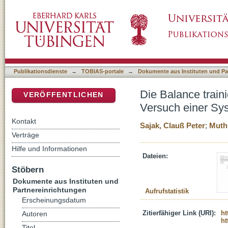
Die Balance trainieren : Fortbildung im Fach 
DSpace Repositorium (Manakin basiert)
Systematisierung
Publikationsdienste
→
TOBIAS-portale
→
Dokumente aus Instituten und Pa
Die Balance traini
VERÖFFENTLICHEN
Versuch einer Sy
Kontakt
Sajak, Clauß Peter
;
Muth
Verträge
Hilfe und Informationen
Dateien:
Stöbern
Dokumente aus Instituten und
Partnereinrichtungen
Aufrufstatistik
Erscheinungsdatum
Zitierfähiger Link (URI):
ht
Autoren
ht
Titel