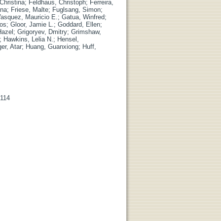
Christina
;
Feldhaus, Christoph
;
Ferreira,
ana
;
Friese, Malte
;
Fuglsang, Simon
;
Vasquez, Mauricio E.
;
Gatua, Winfred
;
los
;
Gloor, Jamie L.
;
Goddard, Ellen
;
Hazel
;
Grigoryev, Dmitry
;
Grimshaw,
;
Hawkins, Lelia N.
;
Hensel,
er, Atar
;
Huang, Guanxiong
;
Huff,
 114