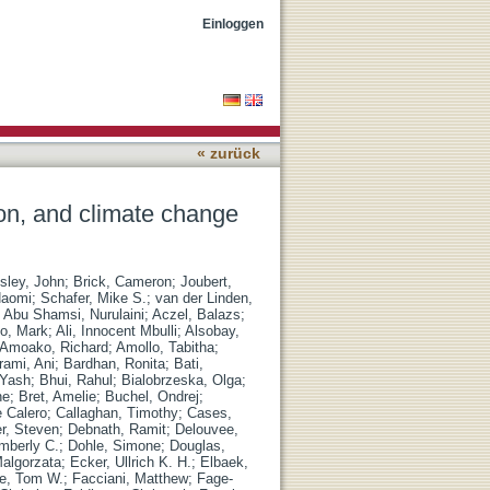
des in 68 countries - the
Einloggen
« zurück
on, and climate change
sley, John
;
Brick, Cameron
;
Joubert,
Naomi
;
Schafer, Mike S.
;
van der Linden,
;
Abu Shamsi, Nurulaini
;
Aczel, Balazs
;
no, Mark
;
Ali, Innocent Mbulli
;
Alsobay,
Amoako, Richard
;
Amollo, Tabitha
;
rami, Ani
;
Bardhan, Ronita
;
Bati,
 Yash
;
Bhui, Rahul
;
Bialobrzeska, Olga
;
ne
;
Bret, Amelie
;
Buchel, Ondrej
;
e Calero
;
Callaghan, Timothy
;
Cases,
r, Steven
;
Debnath, Ramit
;
Delouvee,
imberly C.
;
Dohle, Simone
;
Douglas,
algorzata
;
Ecker, Ullrich K. H.
;
Elbaek,
ne, Tom W.
;
Facciani, Matthew
;
Fage-