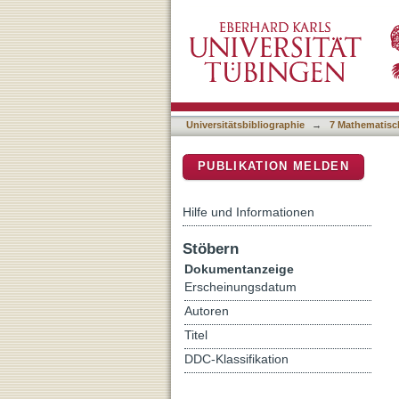
Perceptions of science, s
DSpace Repositorium (Manakin b
TISP dataset
Universitätsbibliographie
→
7 Mathematisc
PUBLIKATION MELDEN
Hilfe und Informationen
Stöbern
Dokumentanzeige
Erscheinungsdatum
Autoren
Titel
DDC-Klassifikation