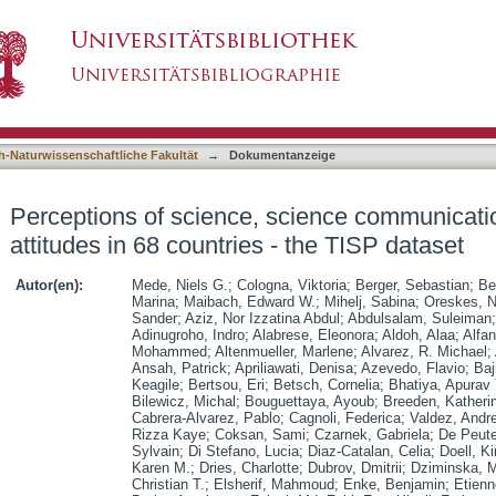
cience communication, and climate change attitu
asiert)
h-Naturwissenschaftliche Fakultät
→
Dokumentanzeige
Perceptions of science, science communicati
attitudes in 68 countries - the TISP dataset
Autor(en):
Mede, Niels G.
;
Cologna, Viktoria
;
Berger, Sebastian
;
Be
Marina
;
Maibach, Edward W.
;
Mihelj, Sabina
;
Oreskes, 
Sander
;
Aziz, Nor Izzatina Abdul
;
Abdulsalam, Suleiman
Adinugroho, Indro
;
Alabrese, Eleonora
;
Aldoh, Alaa
;
Alfa
Mohammed
;
Altenmueller, Marlene
;
Alvarez, R. Michael
;
Ansah, Patrick
;
Apriliawati, Denisa
;
Azevedo, Flavio
;
Baj
Keagile
;
Bertsou, Eri
;
Betsch, Cornelia
;
Bhatiya, Apurav
Bilewicz, Michal
;
Bouguettaya, Ayoub
;
Breeden, Katheri
Cabrera-Alvarez, Pablo
;
Cagnoli, Federica
;
Valdez, Andr
Rizza Kaye
;
Coksan, Sami
;
Czarnek, Gabriela
;
De Peute
Sylvain
;
Di Stefano, Lucia
;
Diaz-Catalan, Celia
;
Doell, K
Karen M.
;
Dries, Charlotte
;
Dubrov, Dmitrii
;
Dziminska, M
Christian T.
;
Elsherif, Mahmoud
;
Enke, Benjamin
;
Etien