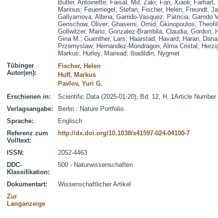
Butler, Antoinette
;
Faisal, Md. Zaki
;
Fan, Xiaoli
;
Farhart, 
Marinus
;
Feuerriegel, Stefan
;
Fischer, Helen
;
Freundt, J
Gallyamova, Albina
;
Garrido-Vasquez, Patricia
;
Garrido 
Genschow, Oliver
;
Ghasemi, Omid
;
Gkinopoulos, Theofi
Gollwitzer, Mario
;
Gonzalez-Brambila, Claudia
;
Gordon, 
Gina M.
;
Guenther, Lars
;
Haarstad, Havard
;
Harari, Dana
Przemyslaw
;
Hernandez-Mondragon, Alma Cristal
;
Herzig
Markus
;
Hurley, Mairead
;
Ibadildin, Nygmet
Tübinger
Fischer, Helen
Autor(en):
Huff, Markus
Pavlov, Yuri G.
Erschienen in:
Scientific Data (2025-01-20), Bd. 12, H. 1Article Number
Verlagsangabe:
Berlin : Nature Portfolio
Sprache:
Englisch
Referenz zum
http://dx.doi.org/10.1038/s41597-024-04100-7
Volltext:
ISSN:
2052-4463
DDC-
500 - Naturwissenschaften
Klassifikation:
Dokumentart:
Wissenschaftlicher Artikel
Zur
Langanzeige