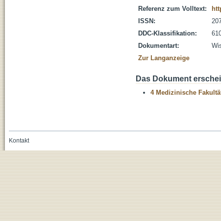
Referenz zum Volltext:
htt
ISSN:
20
DDC-Klassifikation:
610
Dokumentart:
Wis
Zur Langanzeige
Das Dokument erschein
4 Medizinische Fakultä
Kontakt