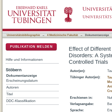
Effect of Different Dietary Patterns on Pati
DSpace Repositorium (Manakin basiert)
and Meta-Analysis of Randomized Controlled
Universitätsbibliographie
→
4 Medizinische Fakultät
→
Dokumentanzeige
PUBLIKATION MELDEN
Effect of Differen
Disorders: A Sys
Hilfe und Informationen
Controlled Trials
Stöbern
Autor(en):
Tav
Dokumentanzeige
Tübinger Autor(en):
Ta
Erscheinungsdatum
Mo
An
Autoren
Cr
Titel
Erschienen in:
Nut
DDC-Klassifikation
Verlagsangabe:
Bas
Sprache:
Eng