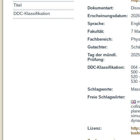
http
Titel
Dokumentart:
Disse
DDC-Klassifikation
Erscheinungsdatum:
2026
Sprache:
Engl
Fakultät:
7 Ma
Fachbereich:
Phys
Gutachter:
Schä
Tag der mündl.
2025
Prüfung:
DDC-Klassifikation:
004 -
500 
520 
530 
Schlagworte:
Masc
Freie Schlagwörter:
m
colli
plan
simu
dyna
Lizenz:
http
tueb