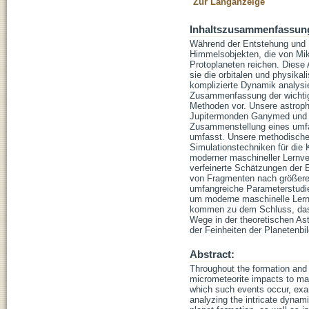
Zur Langanzeige
Inhaltszusammenfassun
Während der Entstehung und E
Himmelsobjekten, die von Mi
Protoplaneten reichen. Diese 
sie die orbitalen und physika
komplizierte Dynamik analysie
Zusammenfassung der wichtigs
Methoden vor. Unsere astroph
Jupitermonden Ganymed und Ka
Zusammenstellung eines umfas
umfasst. Unsere methodische
Simulationstechniken für die
moderner maschineller Lernver
verfeinerte Schätzungen der 
von Fragmenten nach größeren
umfangreiche Parameterstudie
um moderne maschinelle Lernm
kommen zu dem Schluss, dass
Wege in der theoretischen Ast
der Feinheiten der Planetenbil
Abstract:
Throughout the formation and e
micrometeorite impacts to maj
which such events occur, exami
analyzing the intricate dynam