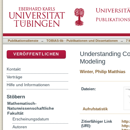
Understanding Collisions in Planetary Syst
DSpace Repositorium (Manakin basiert)
Publikationsdienste
→
TOBIAS-lib - Publikationen und Dissertationen
→
7 
Understanding Col
VERÖFFENTLICHEN
Modeling
Kontakt
Winter, Philip Matthias
Verträge
Hilfe und Informationen
Dateien:
Stöbern
Mathematisch-
Naturwissenschaftliche
Aufrufstatistik
Fakultät
Erscheinungsdatum
Zitierfähiger Link
http
(URI):
http
Autoren