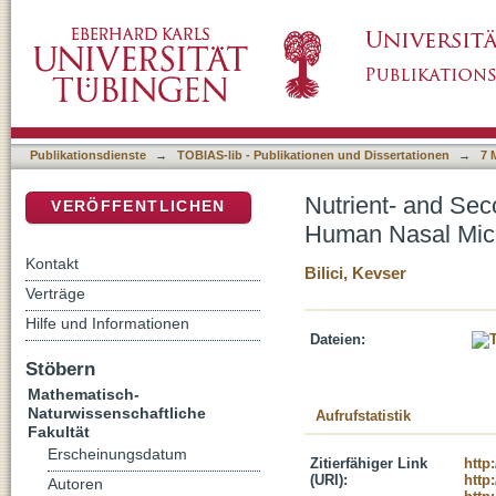
Nutrient- and Secondary Metabolite-Mediate
DSpace Repositorium (Manakin basiert)
Publikationsdienste
→
TOBIAS-lib - Publikationen und Dissertationen
→
7 
Nutrient- and Sec
VERÖFFENTLICHEN
Human Nasal Mic
Kontakt
Bilici, Kevser
Verträge
Hilfe und Informationen
Dateien:
Stöbern
Mathematisch-
Naturwissenschaftliche
Aufrufstatistik
Fakultät
Erscheinungsdatum
Zitierfähiger Link
http
(URI):
http
Autoren