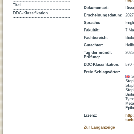
http
Titel
Dokumentart:
Disse
DDC-Klassifikation
Erscheinungsdatum:
2027
Sprache:
Engl
Fakultät:
7 Ma
Fachbereich:
Biolo
Gutachter:
Heilb
Tag der mündl.
2025
Prüfung:
DDC-Klassifikation:
570 
Freie Schlagwörter:
S
Stap
Stap
Stap
Bioti
Tyro
Meta
Epil
Lizenz:
http
tueb
Zur Langanzeige