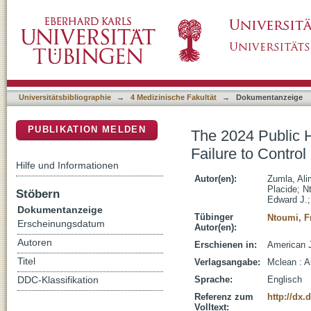
The 2024 Public Health Emergency of Interna
DSpace Repositorium (Manakin basiert)
Universitätsbibliographie
→
4 Medizinische Fakultät
→
Dokumentanzeige
PUBLIKATION MELDEN
The 2024 Public H
Failure to Contro
Hilfe und Informationen
Autor(en):
Zumla, Ali
Placide
;
N
Stöbern
Edward J.
Dokumentanzeige
Tübinger
Ntoumi, F
Erscheinungsdatum
Autor(en):
Autoren
Erschienen in:
American J
Titel
Verlagsangabe:
Mclean : 
Sprache:
Englisch
DDC-Klassifikation
Referenz zum
http://dx.
Volltext: