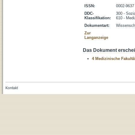
ISSN:
0002-9637
DDC-
300 - Sozi
Klassifikation:
610 - Medi
Dokumentart:
Wissenscha
Zur
Langanzeige
Das Dokument erschein
4 Medizinische Fakultä
Kontakt