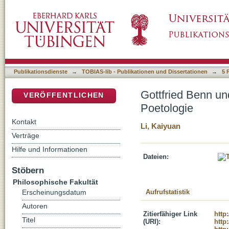
Gottfried Benn und die Musik - Die „Geburt“ 
DSpace Repositorium (Manakin basiert)
Publikationsdienste
→
TOBIAS-lib - Publikationen und Dissertationen
→
5 
Gottfried Benn un
VERÖFFENTLICHEN
Poetologie
Kontakt
Li, Kaiyuan
Verträge
Hilfe und Informationen
Dateien:
Stöbern
Philosophische Fakultät
Aufrufstatistik
Erscheinungsdatum
Autoren
Zitierfähiger Link
http
Titel
(URI):
http