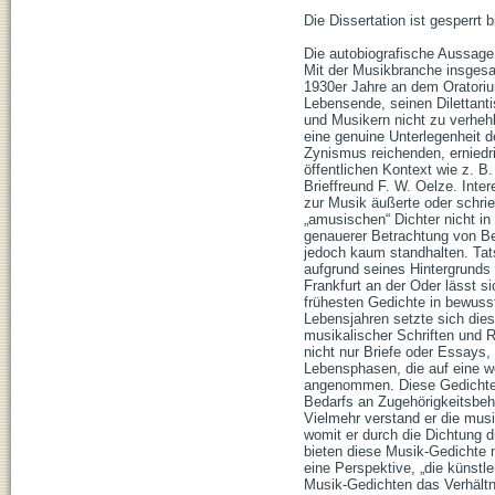
Die Dissertation ist gesperrt 
Die autobiografische Aussage,
Mit der Musikbranche insgesa
1930er Jahre an dem Oratoriu
Lebensende, seinen Dilettanti
und Musikern nicht zu verhehl
eine genuine Unterlegenheit 
Zynismus reichenden, erniedr
öffentlichen Kontext wie z. B
Brieffreund F. W. Oelze. Inte
zur Musik äußerte oder schrie
„amusischen“ Dichter nicht in
genauerer Betrachtung von B
jedoch kaum standhalten. Tats
aufgrund seines Hintergrunds 
Frankfurt an der Oder lässt 
frühesten Gedichte in bewuss
Lebensjahren setzte sich dies
musikalischer Schriften und 
nicht nur Briefe oder Essays
Lebensphasen, die auf eine w
angenommen. Diese Gedichte d
Bedarfs an Zugehörigkeitsbeh
Vielmehr verstand er die mus
womit er durch die Dichtung di
bieten diese Musik-Gedichte 
eine Perspektive, „die künstl
Musik-Gedichten das Verhältni