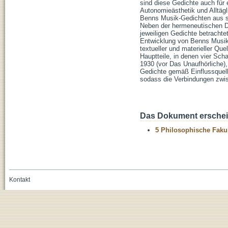
sind diese Gedichte auch für
Autonomieästhetik und Alltäg
Benns Musik-Gedichten aus sei
Neben der hermeneutischen Di
jeweiligen Gedichte betrachte
Entwicklung von Benns Musikp
textueller und materieller Quel
Hauptteile, in denen vier S
1930 (vor Das Unaufhörliche),
Gedichte gemäß Einflussquelle
sodass die Verbindungen zwi
Das Dokument erschein
5 Philosophische Fakul
Kontakt