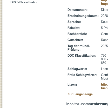
http
DDC-Klassifikation
http
Dokumentart:
Disse
Erscheinungsdatum:
2028
Sprache:
Deut
Fakultät:
5 Ph
Fachbereich:
Germ
Gutachter:
Rober
Tag der mündl.
2025
Prüfung:
DDC-Klassifikation:
780 
800 -
830 -
Schlagworte:
Liter
Freie Schlagwörter:
Gott
Musik
Lizenz:
http
tueb
Zur Langanzeige
Inhaltszusammenfassun