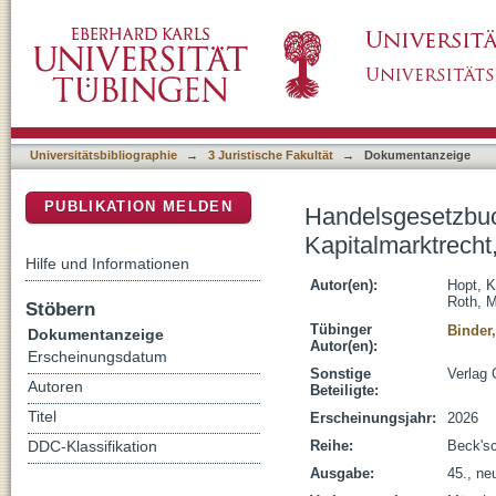
Handelsgesetzbuch : mit GmbH & Co., Handel
DSpace Repositorium (Manakin basiert)
Transportrecht (ohne Seerecht)
Universitätsbibliographie
→
3 Juristische Fakultät
→
Dokumentanzeige
PUBLIKATION MELDEN
Handelsgesetzbuc
Kapitalmarktrecht
Hilfe und Informationen
Autor(en):
Hopt, K
Roth, 
Stöbern
Tübinger
Binder
Dokumentanzeige
Autor(en):
Erscheinungsdatum
Sonstige
Verlag 
Autoren
Beteiligte:
Titel
Erscheinungsjahr:
2026
Reihe:
Beck's
DDC-Klassifikation
Ausgabe:
45., ne