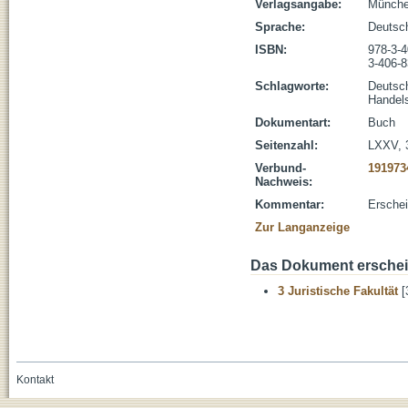
Verlagsangabe:
Münche
Sprache:
Deutsc
ISBN:
978-3-
3-406-
Schlagworte:
Deutsc
Handel
Dokumentart:
Buch
Seitenzahl:
LXXV, 
Verbund-
191973
Nachweis:
Kommentar:
Erschei
Zur Langanzeige
Das Dokument erschein
3 Juristische Fakultät
[
Kontakt