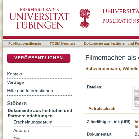
Filmemachen als erzieherischer Prozeß
DSpace Repositorium (Manakin basiert)
Publikationsdienste
→
TOBIAS-portale
→
Dokumente aus Instituten und Pa
Filmemachen als 
VERÖFFENTLICHEN
Schwendemann, Wilhel
Kontakt
Verträge
Dateien:
Hilfe und Informationen
Stöbern
Aufrufstatistik
Dokumente aus Instituten und
Partnereinrichtungen
Zitierfähiger Link (URI):
ht
Erscheinungsdatum
ht
Autoren
Dokumentart:
B
Titel