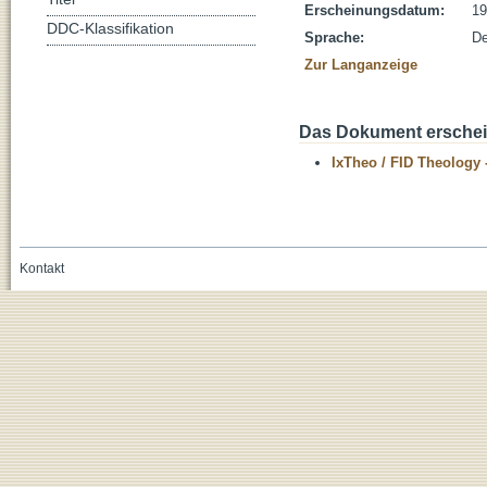
Erscheinungsdatum:
19
DDC-Klassifikation
Sprache:
De
Zur Langanzeige
Das Dokument erschein
IxTheo / FID Theology 
Kontakt