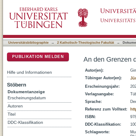
An den Grenzen der Muße : Essays zu einem
DSpace Repositorium (Manakin basiert)
Universitätsbibliographie
→
2 Katholisch-Theologische Fakultät
→
Dokume
PUBLIKATION MELDEN
An den Grenzen d
Autor(en):
Gi
Hilfe und Informationen
Tübinger Autor(en):
Jü
Stöbern
Erscheinungsjahr:
20
Dokumentanzeige
Verlagsangabe:
Tü
Erscheinungsdatum
Sprache:
De
Autoren
Referenz zum Volltext:
htt
Titel
ISBN:
978
DDC-Klassifikation
DDC-Klassifikation:
100
Schlagworte:
Mu