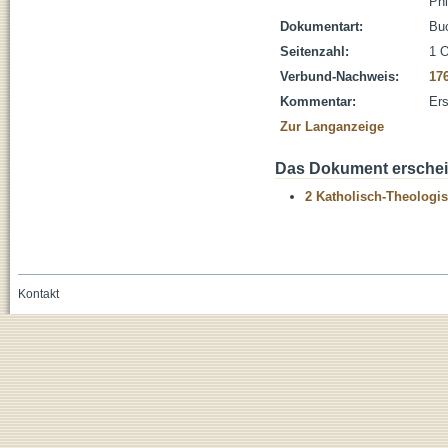
Phi
Dokumentart:
Bu
Seitenzahl:
1 O
Verbund-Nachweis:
17
Kommentar:
Ers
Zur Langanzeige
Das Dokument erschein
2 Katholisch-Theologis
Kontakt