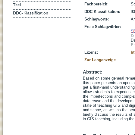
Fachbereich:
So
Titel
DDC-Klassifikation:
93
DDC-Klassifikation
Schlagworte:
Ar
Freie Schlagwörter:
Da
Da
Pr
Lizenz:
ht
Zur Langanzeige
Abstract:
Based on some general remark
this paper presents an open an
get a first-hand understanding
allows students to experience 
the imperfections and complex
data reuse and the developmen
state of teaching GIS and digi
and scope, as well as the sca
briefly discuss the results o
in GIS teaching, including th