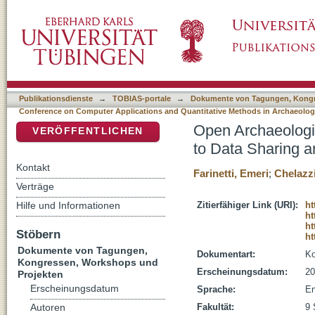
Open Archaeological Landscapes: Towards a
DSpace Repositorium (Manakin basiert)
Publikationsdienste
→
TOBIAS-portale
→
Dokumente von Tagungen, Kongr
Conference on Computer Applications and Quantitative Methods in Archaeolo
Open Archaeologi
VERÖFFENTLICHEN
to Data Sharing 
Kontakt
Farinetti, Emeri
;
Chelazz
Verträge
Hilfe und Informationen
Zitierfähiger Link (URI):
ht
ht
ht
Stöbern
ht
Dokumente von Tagungen,
Dokumentart:
Ko
Kongressen, Workshops und
Erscheinungsdatum:
20
Projekten
Erscheinungsdatum
Sprache:
En
Fakultät:
9 
Autoren