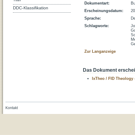
Dokumentart:
B
DDC-Klassifikation
Erscheinungsdatum:
20
Sprache:
De
Schlagworte:
Jo
Go
Sc
M
Ge
Zur Langanzeige
Das Dokument erschein
IxTheo / FID Theology 
Kontakt