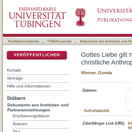
Gottes Liebe gilt nicht nur uns Menschen : w
DSpace Repositorium (Manakin basiert)
Schöpfungslehre brauchen
Publikationsdienste
→
TOBIAS-portale
→
Dokumente aus Instituten und Pa
Gottes Liebe gilt
VERÖFFENTLICHEN
christliche Anthr
Kontakt
Werner, Gunda
Verträge
Hilfe und Informationen
Dateien:
Stöbern
Dokumente aus Instituten und
Partnereinrichtungen
Aufrufstatistik
Erscheinungsdatum
Zitierfähiger Link (URI):
ht
Autoren
ht
Titel