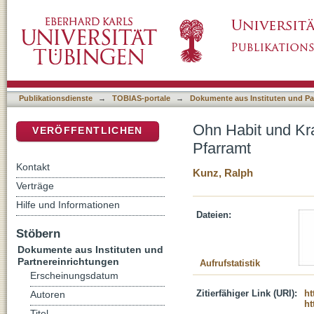
Ohn Habit und Kragen die Wahrheit sagen : 
DSpace Repositorium (Manakin basiert)
Publikationsdienste
→
TOBIAS-portale
→
Dokumente aus Instituten und Pa
Ohn Habit und Kr
VERÖFFENTLICHEN
Pfarramt
Kontakt
Kunz, Ralph
Verträge
Hilfe und Informationen
Dateien:
Stöbern
Dokumente aus Instituten und
Partnereinrichtungen
Aufrufstatistik
Erscheinungsdatum
Zitierfähiger Link (URI):
ht
Autoren
ht
Titel