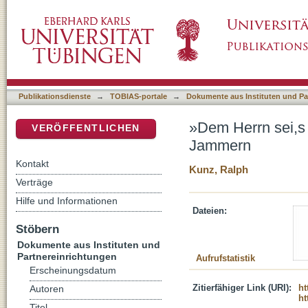
»Dem Herrn sei,s geklagt!« : Über gesund
DSpace Repositorium (Manakin basiert)
Publikationsdienste
→
TOBIAS-portale
→
Dokumente aus Instituten und Pa
»Dem Herrn sei,s
VERÖFFENTLICHEN
Jammern
Kontakt
Kunz, Ralph
Verträge
Hilfe und Informationen
Dateien:
Stöbern
Dokumente aus Instituten und
Partnereinrichtungen
Aufrufstatistik
Erscheinungsdatum
Zitierfähiger Link (URI):
ht
Autoren
ht
Titel