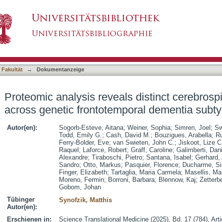
 distinct cerebrospinal fluid signatures across
asiert)
 Fakultät
→
Dokumentanzeige
Proteomic analysis reveals distinct cerebrospi
across genetic frontotemporal dementia subt
Autor(en):
Sogorb-Esteve, Aitana
;
Weiner, Sophia
;
Simren, Joel
;
Sw
Todd, Emily G.
;
Cash, David M.
;
Bouzigues, Arabella
;
Ru
Ferry-Bolder, Eve
;
van Swieten, John C.
;
Jiskoot, Lize C
Raquel
;
Laforce, Robert
;
Graff, Caroline
;
Galimberti, Dan
Alexandre
;
Tiraboschi, Pietro
;
Santana, Isabel
;
Gerhard,
Sandro
;
Otto, Markus
;
Pasquier, Florence
;
Ducharme, S
Finger, Elizabeth
;
Tartaglia, Maria Carmela
;
Masellis, Ma
Moreno, Fermin
;
Borroni, Barbara
;
Blennow, Kaj
;
Zetterb
Gobom, Johan
Tübinger
Synofzik, Matthis
Autor(en):
Erschienen in:
Science Translational Medicine (2025), Bd. 17 (784), Ar