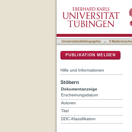
Proteomic analysis reveals
DSpace Repositorium (Manakin b
dementia subtypes
Universitätsbibliographie
→
4 Medizinische
PUBLIKATION MELDEN
Hilfe und Informationen
Stöbern
Dokumentanzeige
Erscheinungsdatum
Autoren
Titel
DDC-Klassifikation