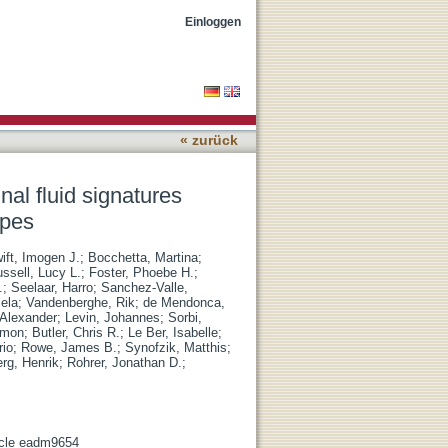
 genetic frontotemporal
Einloggen
« zurück
nal fluid signatures
ypes
ift, Imogen J.
;
Bocchetta, Martina
;
ssell, Lucy L.
;
Foster, Phoebe H.
;
.
;
Seelaar, Harro
;
Sanchez-Valle,
iela
;
Vandenberghe, Rik
;
de Mendonca,
 Alexander
;
Levin, Johannes
;
Sorbi,
imon
;
Butler, Chris R.
;
Le Ber, Isabelle
;
rio
;
Rowe, James B.
;
Synofzik, Matthis
;
erg, Henrik
;
Rohrer, Jonathan D.
;
ticle eadm9654