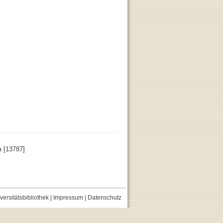
n
[13787]
versitätsbibliothek
|
Impressum
|
Datenschutz