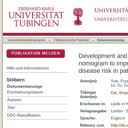
Development and validation of a novel metab
DSpace Repositorium (Manakin basiert)
performance of cardiovascular disease risk in
Universitätsbibliographie
→
4 Medizinische Fakultät
→
Dokumentanzeige
PUBLIKATION MELDEN
Development and v
nomogram to impro
Hilfe und Informationen
disease risk in pa
Stöbern
Autor(en):
Xiao, Ery
Le
;
Su, G
Dokumentanzeige
Erscheinungsdatum
Tübinger
Cai, Xiny
Autor(en):
Autoren
Erschienen in:
Lipids in 
Titel
Verlagsangabe:
London :
DDC-Klassifikation
Sprache:
Englisch
Referenz zum
http://dx