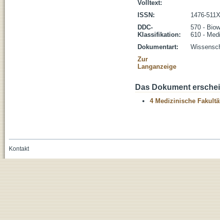
Volltext:
ISSN:
1476-511
DDC-
570 - Biow
Klassifikation:
610 - Med
Dokumentart:
Wissenscha
Zur
Langanzeige
Das Dokument erschein
4 Medizinische Fakultä
Kontakt