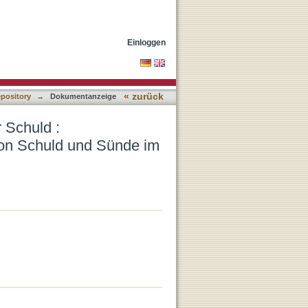
s Handeln zur Überwindung
Einloggen
« zurück
epository
→
Dokumentanzeige
 Schuld :
von Schuld und Sünde im