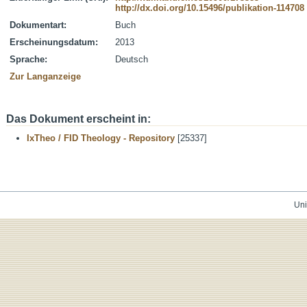
http://dx.doi.org/10.15496/publikation-114708
Dokumentart:
Buch
Erscheinungsdatum:
2013
Sprache:
Deutsch
Zur Langanzeige
Das Dokument erscheint in:
IxTheo / FID Theology - Repository
[25337]
Uni