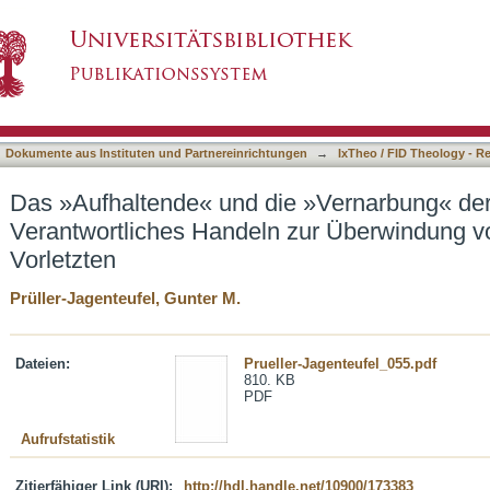
e »Vernarbung« der Schuld : Verantwortliche
asiert)
Vorletzten
Dokumente aus Instituten und Partnereinrichtungen
→
IxTheo / FID Theology - R
Das »Aufhaltende« und die »Vernarbung« der
Verantwortliches Handeln zur Überwindung 
Vorletzten
Prüller-Jagenteufel, Gunter M.
Dateien:
Prueller-Jagenteufel_055.pdf
810. KB
PDF
Aufrufstatistik
Zitierfähiger Link (URI):
http://hdl.handle.net/10900/173383