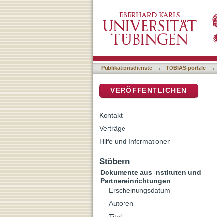
Das »Aufhaltende« und di
DSpace Repositorium (Manakin b
von Schuld und Sünde im 
Publikationsdienste
→
TOBIAS-portale
→
VERÖFFENTLICHEN
Kontakt
Verträge
Hilfe und Informationen
Stöbern
Dokumente aus Instituten und
Partnereinrichtungen
Erscheinungsdatum
Autoren
Titel