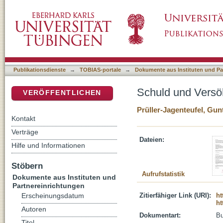
Schuld und Versöhnung : Zur Bedeutung inte
DSpace Repositorium (Manakin basiert)
Publikationsdienste
→
TOBIAS-portale
→
Dokumente aus Instituten und Pa
Schuld und Versö
VERÖFFENTLICHEN
Prüller-Jagenteufel, Gun
Kontakt
Verträge
Dateien:
Hilfe und Informationen
Stöbern
Aufrufstatistik
Dokumente aus Instituten und
Partnereinrichtungen
Zitierfähiger Link (URI):
ht
Erscheinungsdatum
ht
Autoren
Dokumentart:
B
Titel