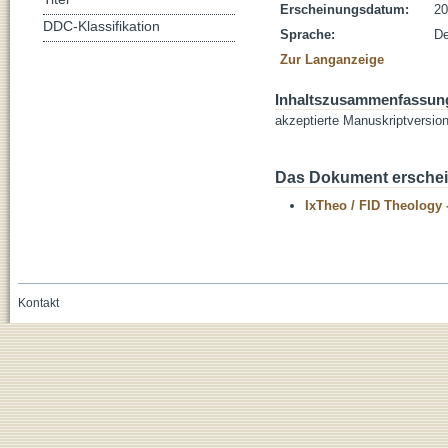
Erscheinungsdatum:
20
DDC-Klassifikation
Sprache:
De
Zur Langanzeige
Inhaltszusammenfassun
akzeptierte Manuskriptversio
Das Dokument erschein
IxTheo / FID Theology 
Kontakt