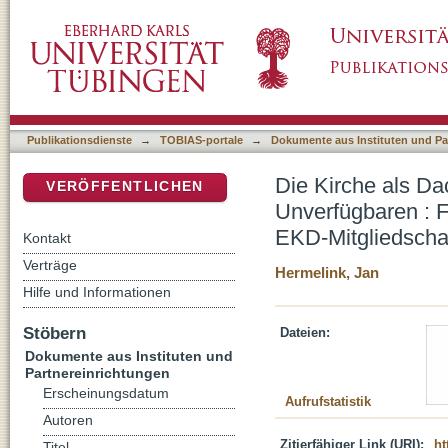
Die Kirche als Dachorganisation und Symboli
DSpace Repositorium (Manakin basiert)
Selbstbildes im Spiegel der EKD-Mitgliedsc
Publikationsdienste
→
TOBIAS-portale
→
Dokumente aus Instituten und Pa
Die Kirche als Da
VERÖFFENTLICHEN
Unverfügbaren : F
EKD-Mitgliedscha
Kontakt
Verträge
Hermelink, Jan
Hilfe und Informationen
Stöbern
Dateien:
Dokumente aus Instituten und
Partnereinrichtungen
Erscheinungsdatum
Aufrufstatistik
Autoren
Zitierfähiger Link (URI):
ht
Titel