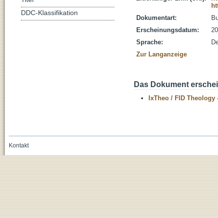
ht
DDC-Klassifikation
Dokumentart:
B
Erscheinungsdatum:
20
Sprache:
De
Zur Langanzeige
Das Dokument erschein
IxTheo / FID Theology 
Kontakt