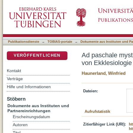
Ad paschale mysterium celebrandum (SC 6) : 
DSpace Repositorium (Manakin basiert)
Christologie
Publikationsdienste
→
TOBIAS-portale
→
Dokumente aus Instituten und Pa
Ad paschale myste
VERÖFFENTLICHEN
von Ekklesiologie
Kontakt
Haunerland, Winfried
Verträge
Hilfe und Informationen
Dateien:
Stöbern
Dokumente aus Instituten und
Partnereinrichtungen
Aufrufstatistik
Erscheinungsdatum
Zitierfähiger Link (URI):
ht
Autoren
ht
Titel