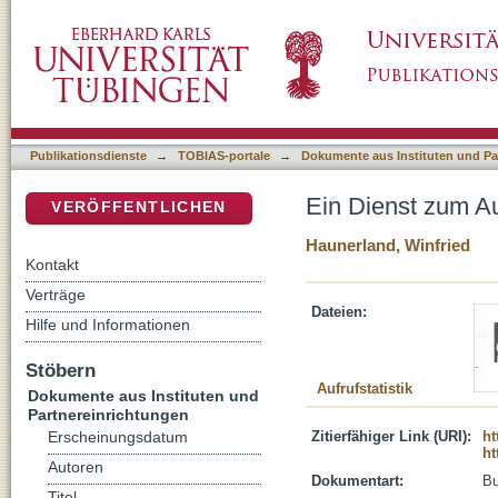
Ein Dienst zum Aufbau des Reiches Gottes?
DSpace Repositorium (Manakin basiert)
Publikationsdienste
→
TOBIAS-portale
→
Dokumente aus Instituten und Pa
Ein Dienst zum A
VERÖFFENTLICHEN
Haunerland, Winfried
Kontakt
Verträge
Dateien:
Hilfe und Informationen
Stöbern
Aufrufstatistik
Dokumente aus Instituten und
Partnereinrichtungen
Zitierfähiger Link (URI):
ht
Erscheinungsdatum
ht
Autoren
Dokumentart:
B
Titel