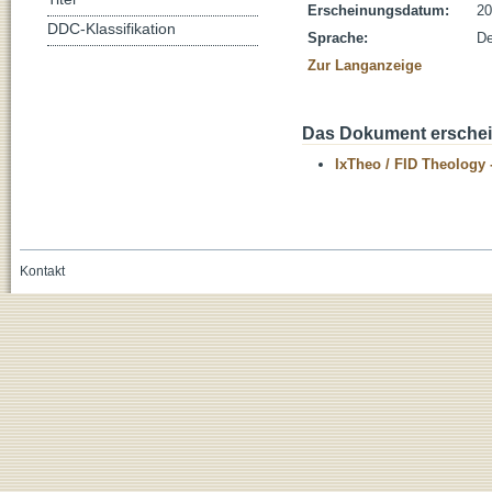
Erscheinungsdatum:
20
DDC-Klassifikation
Sprache:
De
Zur Langanzeige
Das Dokument erschein
IxTheo / FID Theology 
Kontakt