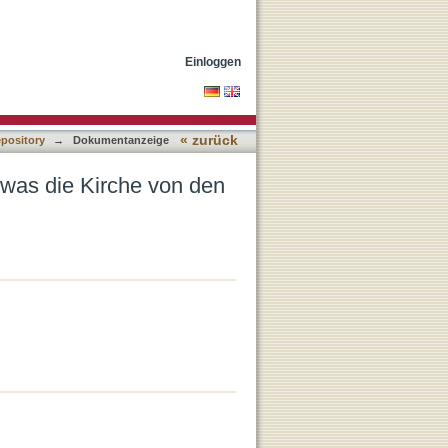
stattern lernen kann
Einloggen
« zurück
epository
→
Dokumentanzeige
: was die Kirche von den