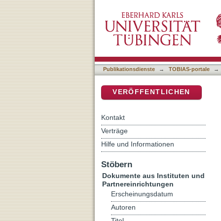
Die weltliche Bestattung a
DSpace Repositorium (Manakin b
Publikationsdienste
→
TOBIAS-portale
→
VERÖFFENTLICHEN
Kontakt
Verträge
Hilfe und Informationen
Stöbern
Dokumente aus Instituten und
Partnereinrichtungen
Erscheinungsdatum
Autoren
Titel