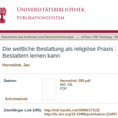
ls religiöse Praxis : was die Kirche von den Be
asiert)
Dokumente aus Instituten und Partnereinrichtungen
→
IxTheo / FID Theology - R
Die weltliche Bestattung als religiöse Praxis 
Bestattern lernen kann
Hermelink, Jan
Dateien:
Hermelink_095.pdf
860. KB
PDF
Aufrufstatistik
Zitierfähiger Link (URI):
http://hdl.handle.net/10900/173132
http://dx.doi.org/10.15496/publikation-114457