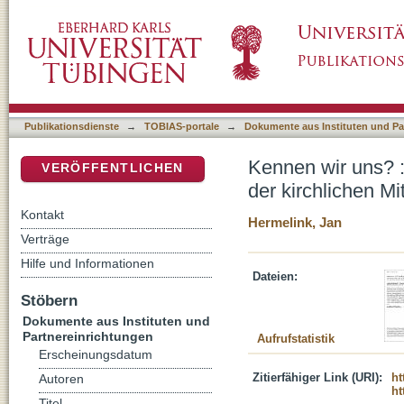
Kennen wir uns? : soziologische und theolog
DSpace Repositorium (Manakin basiert)
Mitgliedschaftsbeziehung
Publikationsdienste
→
TOBIAS-portale
→
Dokumente aus Instituten und Pa
Kennen wir uns? 
VERÖFFENTLICHEN
der kirchlichen M
Kontakt
Hermelink, Jan
Verträge
Hilfe und Informationen
Dateien:
Stöbern
Dokumente aus Instituten und
Partnereinrichtungen
Aufrufstatistik
Erscheinungsdatum
Zitierfähiger Link (URI):
ht
Autoren
ht
Titel