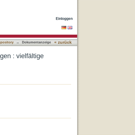
titutionell grundiert
Einloggen
« zurück
epository
→
Dokumentanzeige
n : vielfältige