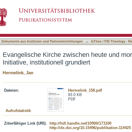
n heute und morgen : vielfältige Initiative, ins
asiert)
Dokumente aus Instituten und Partnereinrichtungen
→
IxTheo / FID Theology - R
Evangelische Kirche zwischen heute und morge
Initiative, institutionell grundiert
Hermelink, Jan
Dateien:
Hermelink_158.pdf
93.0 KB
PDF
Aufrufstatistik
Zitierfähiger Link (URI):
http://hdl.handle.net/10900/173100
http://dx.doi.org/10.15496/publikation-114425