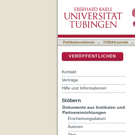
Evangelische Kirche zwische
DSpace Repositorium (Manakin b
Publikationsdienste
→
TOBIAS-portale
→
VERÖFFENTLICHEN
Kontakt
Verträge
Hilfe und Informationen
Stöbern
Dokumente aus Instituten und
Partnereinrichtungen
Erscheinungsdatum
Autoren
Titel