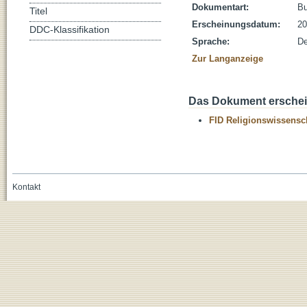
Dokumentart:
B
Titel
Erscheinungsdatum:
20
DDC-Klassifikation
Sprache:
De
Zur Langanzeige
Das Dokument erschein
FID Religionswissensch
Kontakt