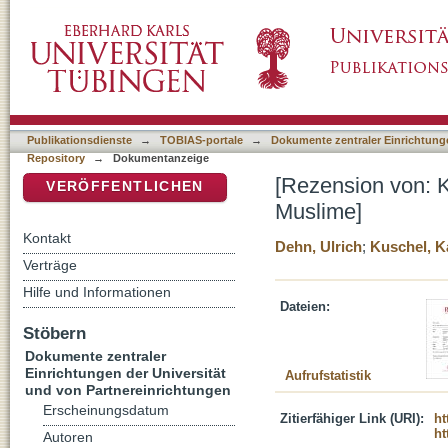
[Rezension von: Kuschel, Karl-Josef, 1948-,
DSpace Repositorium (Manakin basiert)
Publikationsdienste
→
TOBIAS-portale
→
Dokumente zentraler Einrichtunge
Repository
→
Dokumentanzeige
[Rezension von: K
VERÖFFENTLICHEN
Muslime]
Kontakt
Dehn, Ulrich
;
Kuschel, K
Verträge
Hilfe und Informationen
Dateien:
Stöbern
Dokumente zentraler
Einrichtungen der Universität
Aufrufstatistik
und von Partnereinrichtungen
Erscheinungsdatum
Zitierfähiger Link (URI):
ht
ht
Autoren