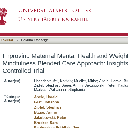
l Health and Weight Control With a Mindfulne
asiert)
d Controlled Trial
 Fakultät
→
Dokumentanzeige
Improving Maternal Mental Health and Weight
Mindfulness Blended Care Approach: Insigh
Controlled Trial
Autor(en):
Hassdenteufel, Kathrin
;
Mueller, Mitho
;
Abele, Harald
;
Br
Zipfel, Stephan
;
Bauer, Armin
;
Jakubowski, Peter
;
Paulu
Markus
;
Wallwiener, Stephanie
Tübinger
Abele, Harald
Autor(en):
Graf, Johanna
Zipfel, Stephan
Bauer, Armin
Jakubowski, Peter
Brucker, Sara
Pauluschke-Fröhlich, Jan