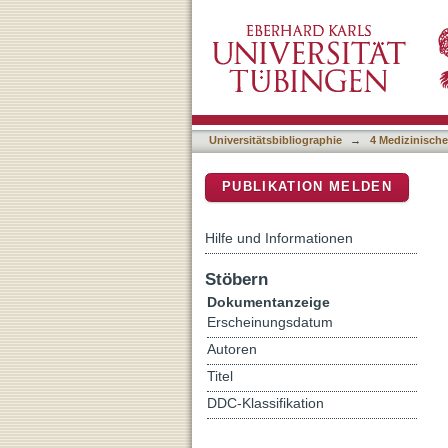
Improving Maternal Menta
DSpace Repositorium (Manakin b
Insights From a Randomize
Universitätsbibliographie
→
4 Medizinische
PUBLIKATION MELDEN
Hilfe und Informationen
Stöbern
Dokumentanzeige
Erscheinungsdatum
Autoren
Titel
DDC-Klassifikation