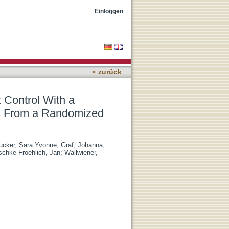
ss Blended Care Approach:
Einloggen
« zurück
 Control With a
ts From a Randomized
ucker, Sara Yvonne
;
Graf, Johanna
;
schke-Froehlich, Jan
;
Wallwiener,