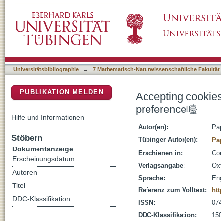
Accepting cookies: Nudging, deceptive patt
DSpace Repositorium (Manakin basiert)
Universitätsbibliographie
→
7 Mathematisch-Naturwissenschaftliche Fakultät
PUBLIKATION MELDEN
Accepting cookies
preference㘆
Hilfe und Informationen
Autor(en):
Pa
Stöbern
Tübinger Autor(en):
Pa
Dokumentanzeige
Erschienen in:
Com
Erscheinungsdatum
Verlagsangabe:
Oxf
Autoren
Sprache:
Eng
Titel
Referenz zum Volltext:
htt
DDC-Klassifikation
ISSN:
07
DDC-Klassifikation:
150