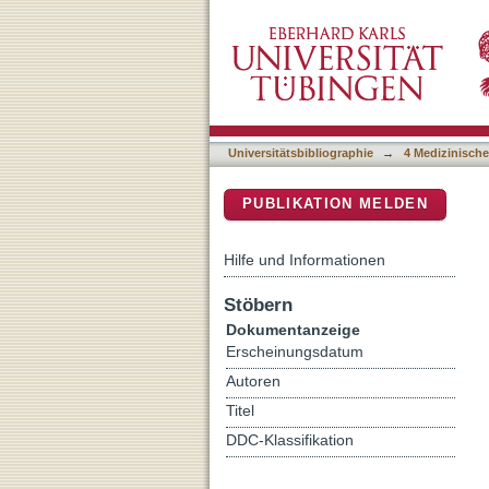
Transkingdom mechanism o
DSpace Repositorium (Manakin b
fungal pathogens and all
Universitätsbibliographie
→
4 Medizinische
PUBLIKATION MELDEN
Hilfe und Informationen
Stöbern
Dokumentanzeige
Erscheinungsdatum
Autoren
Titel
DDC-Klassifikation