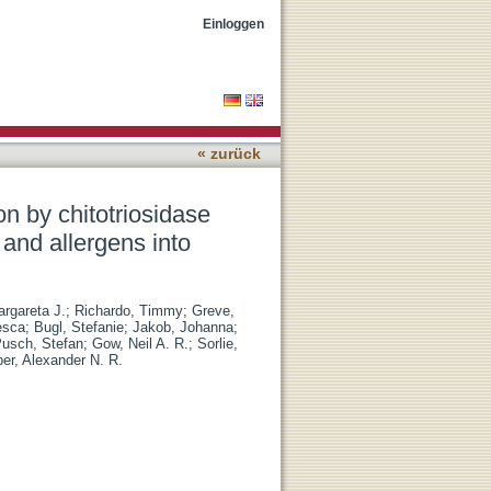
igomeric chitin from
Einloggen
ing
« zurück
 by chitotriosidase
 and allergens into
rgareta J.
;
Richardo, Timmy
;
Greve,
esca
;
Bugl, Stefanie
;
Jakob, Johanna
;
usch, Stefan
;
Gow, Neil A. R.
;
Sorlie,
er, Alexander N. R.