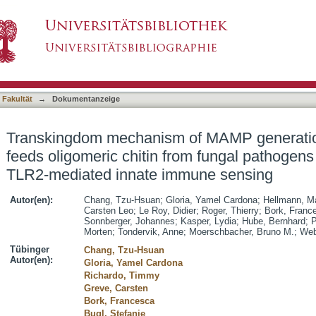
f MAMP generation by chitotriosidase feeds ol
asiert)
ergens into TLR2-mediated innate immune sens
 Fakultät
→
Dokumentanzeige
Transkingdom mechanism of MAMP generation
feeds oligomeric chitin from fungal pathogens
TLR2-mediated innate immune sensing
Autor(en):
Chang, Tzu-Hsuan
;
Gloria, Yamel Cardona
;
Hellmann, Ma
Carsten Leo
;
Le Roy, Didier
;
Roger, Thierry
;
Bork, Franc
Sonnberger, Johannes
;
Kasper, Lydia
;
Hube, Bernhard
;
P
Morten
;
Tondervik, Anne
;
Moerschbacher, Bruno M.
;
Web
Tübinger
Chang, Tzu-Hsuan
Autor(en):
Gloria, Yamel Cardona
Richardo, Timmy
Greve, Carsten
Bork, Francesca
Bugl, Stefanie