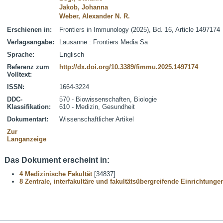
Jakob, Johanna
Weber, Alexander N. R.
Erschienen in:
Frontiers in Immunology (2025), Bd. 16, Article 1497174
Verlagsangabe:
Lausanne : Frontiers Media Sa
Sprache:
Englisch
Referenz zum
http://dx.doi.org/10.3389/fimmu.2025.1497174
Volltext:
ISSN:
1664-3224
DDC-
570 - Biowissenschaften, Biologie
Klassifikation:
610 - Medizin, Gesundheit
Dokumentart:
Wissenschaftlicher Artikel
Zur
Langanzeige
Das Dokument erscheint in:
4 Medizinische Fakultät
[34837]
8 Zentrale, interfakultäre und fakultätsübergreifende Einrichtunge