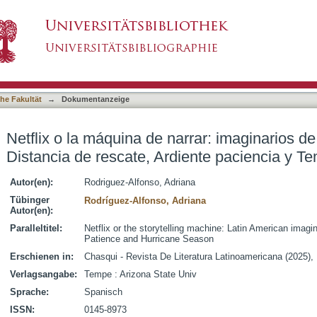
rrar: imaginarios de Latinoamérica en Distanci
asiert)
e huracanes
he Fakultät
→
Dokumentanzeige
Netflix o la máquina de narrar: imaginarios d
Distancia de rescate, Ardiente paciencia y 
Autor(en):
Rodriguez-Alfonso, Adriana
Tübinger
Rodríguez-Alfonso, Adriana
Autor(en):
Paralleltitel:
Netflix or the storytelling machine: Latin American imag
Patience and Hurricane Season
Erschienen in:
Chasqui - Revista De Literatura Latinoamericana (2025), 
Verlagsangabe:
Tempe : Arizona State Univ
Sprache:
Spanisch
ISSN:
0145-8973