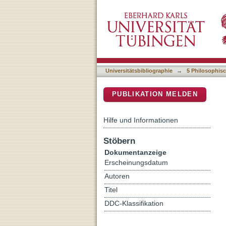
Netflix o la máquina de na
DSpace Repositorium (Manakin b
paciencia y Temporada d
Universitätsbibliographie
→
5 Philosophisc
PUBLIKATION MELDEN
Hilfe und Informationen
Stöbern
Dokumentanzeige
Erscheinungsdatum
Autoren
Titel
DDC-Klassifikation