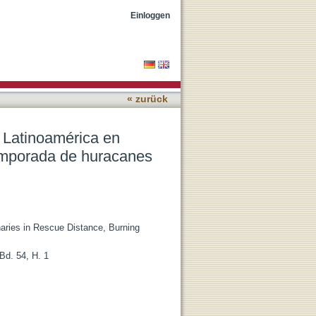
a de rescate, Ardiente
Einloggen
« zurück
e Latinoamérica en
Temporada de huracanes
inaries in Rescue Distance, Burning
Bd. 54, H. 1