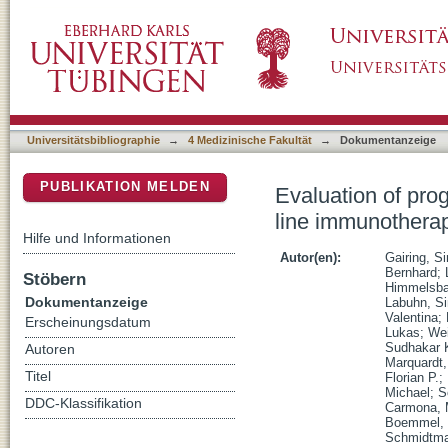
Evaluation of prognostic scores in patients 
DSpace Repositorium (Manakin basiert)
atezolizumab and bevacizumab
Universitätsbibliographie
→
4 Medizinische Fakultät
→
Dokumentanzeige
PUBLIKATION MELDEN
Evaluation of prog
line immunothera
Hilfe und Informationen
Autor(en):
Gairing, 
Bernhard
;
Stöbern
Himmelsba
Dokumentanzeige
Labuhn, S
Valentina
;
Erscheinungsdatum
Lukas
;
Wei
Sudhakar 
Autoren
Marquardt,
Titel
Florian P.
;
Michael
;
S
DDC-Klassifikation
Carmona, 
Boemmel, 
Schmidtma