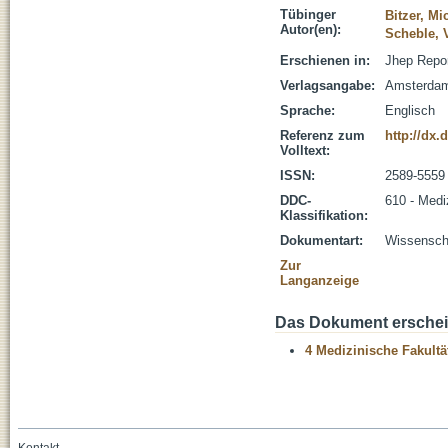
Tübinger
Bitzer, Mi
Autor(en):
Scheble, V
Erschienen in:
Jhep Repor
Verlagsangabe:
Amsterdam 
Sprache:
Englisch
Referenz zum
http://dx.
Volltext:
ISSN:
2589-5559
DDC-
610 - Medi
Klassifikation:
Dokumentart:
Wissenscha
Zur
Langanzeige
Das Dokument erschein
4 Medizinische Fakultä