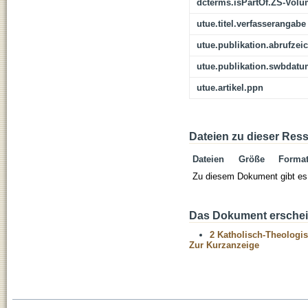
dcterms.isPartOf.ZS-Vol
utue.titel.verfasserangabe
utue.publikation.abrufzei
utue.publikation.swbdat
utue.artikel.ppn
Dateien zu dieser Res
Dateien
Größe
Forma
Zu diesem Dokument gibt es 
Das Dokument erschein
2 Katholisch-Theologis
Zur Kurzanzeige