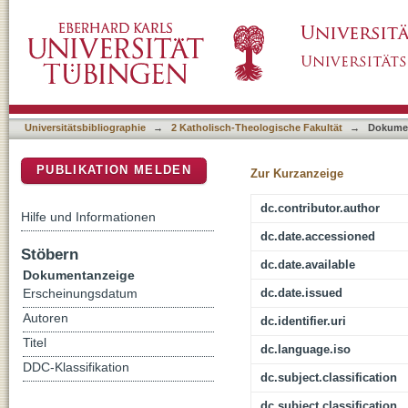
Suizidassistenz I : zur gesetzlichen Regelun
DSpace Repositorium (Manakin basiert)
Universitätsbibliographie
→
2 Katholisch-Theologische Fakultät
→
Dokume
PUBLIKATION MELDEN
Zur Kurzanzeige
dc.contributor.author
Hilfe und Informationen
dc.date.accessioned
Stöbern
dc.date.available
Dokumentanzeige
dc.date.issued
Erscheinungsdatum
Autoren
dc.identifier.uri
Titel
dc.language.iso
DDC-Klassifikation
dc.subject.classification
dc.subject.classification