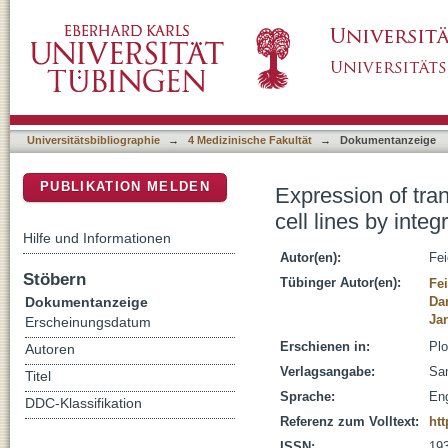
Expression of transgenic biotin ligases in ind
DSpace Repositorium (Manakin basiert)
mHipp11 gene locus
Universitätsbibliographie
→
4 Medizinische Fakultät
→
Dokumentanzeige
PUBLIKATION MELDEN
Expression of tran
cell lines by inte
Hilfe und Informationen
Autor(en):
Fei
Stöbern
Tübinger Autor(en):
Fei
Dokumentanzeige
Da
Jan
Erscheinungsdatum
Erschienen in:
Plo
Autoren
Verlagsangabe:
San
Titel
Sprache:
Eng
DDC-Klassifikation
Referenz zum Volltext:
htt
ISSN:
19