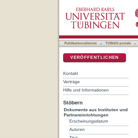
Radikal spannend : zwisc
DSpace Repositorium (Manakin b
Publikationsdienste
→
TOBIAS-portale
→
VERÖFFENTLICHEN
Kontakt
Verträge
Hilfe und Informationen
Stöbern
Dokumente aus Instituten und
Partnereinrichtungen
Erscheinungsdatum
Autoren
Titel