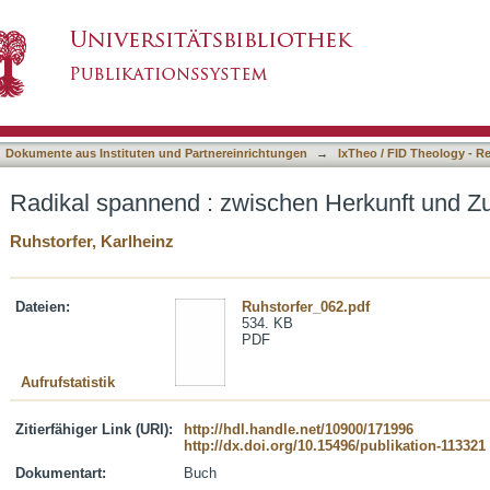
hen Herkunft und Zukunft
asiert)
Dokumente aus Instituten und Partnereinrichtungen
→
IxTheo / FID Theology - R
Radikal spannend : zwischen Herkunft und Zu
Ruhstorfer, Karlheinz
Dateien:
Ruhstorfer_062.pdf
534. KB
PDF
Aufrufstatistik
Zitierfähiger Link (URI):
http://hdl.handle.net/10900/171996
http://dx.doi.org/10.15496/publikation-113321
Dokumentart:
Buch