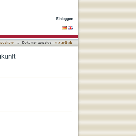
Einloggen
« zurück
epository
→
Dokumentanzeige
kunft