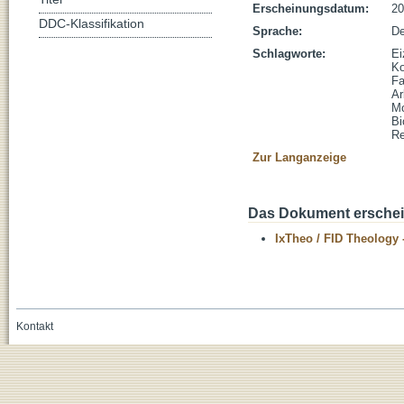
Erscheinungsdatum:
20
DDC-Klassifikation
Sprache:
De
Schlagworte:
Ei
Ko
Fa
Ar
Mo
Bi
Re
Zur Langanzeige
Das Dokument erschein
IxTheo / FID Theology 
Kontakt