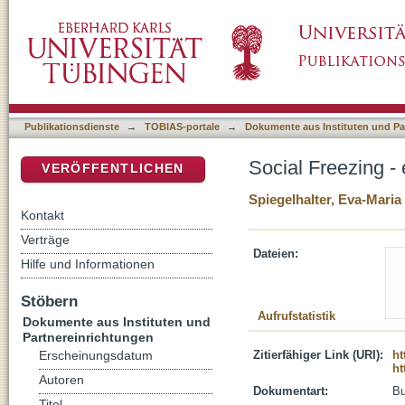
Social Freezing - ein Thema für den Religion
DSpace Repositorium (Manakin basiert)
Publikationsdienste
→
TOBIAS-portale
→
Dokumente aus Instituten und Pa
Social Freezing -
VERÖFFENTLICHEN
Spiegelhalter, Eva-Maria
Kontakt
Verträge
Dateien:
Hilfe und Informationen
Stöbern
Aufrufstatistik
Dokumente aus Instituten und
Partnereinrichtungen
Zitierfähiger Link (URI):
ht
Erscheinungsdatum
ht
Autoren
Dokumentart:
B
Titel